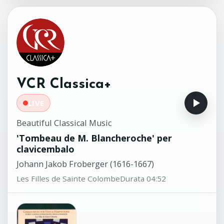
Chamber Orchestra - Richard Tognetti,
direttore
Quartetto con flauto KV298
11:05
Wolfgang Amadeus Mozart (1756-
1791)
The Nash Ensemble
VCR Classica+
LIVE
Beautiful Classical Music
'Tombeau de M. Blancheroche' per
clavicembalo
Johann Jakob Froberger (1616-1667)
Les Filles de Sainte Colombe
Durata 04:52