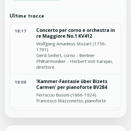
Ultime tracce
Concerto per corno e orchestra in
18:17
re Maggiore No.1 KV412
Wolfgang Amadeus Mozart (1756-
1791)
Gerd Seifert, corno - Berliner
Philharmoniker - Herbert Von Karajan,
direttore
'Kammer-Fantasie über Bizets
18:08
Carmen' per pianoforte BV284
Ferruccio Busoni (1866-1924)
Francesco Mazzonetto, pianoforte
'Carmen' - 'Je dis que rien ne
18:01
m'épouvante' per violoncello e
orchestra (Trascr.)