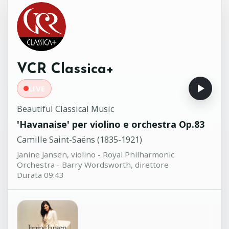
Georges Bizet (1838-1875)
Sol Gabetta, violoncello - Prague
Philharmonic Orchestra - Charles
Olivieri-Munroe, direttore
Sonata per pianoforte in si
17:41
VCR Classica+
bemolle Maggiore No.13 KV333
Wolfgang Amadeus Mozart (1756-
LIVE
1791)
András Schiff, pianoforte
Beautiful Classical Music
'Havanaise' per violino e orchestra Op.83
Camille Saint-Saëns (1835-1921)
Janine Jansen, violino - Royal Philharmonic
Orchestra - Barry Wordsworth, direttore
Durata 09:43