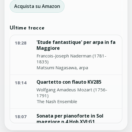
Acquista su Amazon
Ultime tracce
'Etude fantastique' per arpa in fa
18:28
Maggiore
Francois-Joseph Naderman (1781-
1835)
Matsumi Nagasawa, arpa
Quartetto con flauto KV285
18:14
Wolfgang Amadeus Mozart (1756-
1791)
The Nash Ensemble
Sonata per pianoforte in Sol
18:07
maggiore n.4 Hob.XVI:G1
Franz Joseph Haydn (1732-1809)