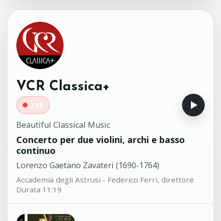
Rudolf Buchbinder, pianoforte
Cantabile per oboe e orchestra
18:02
Antonio Salieri (1750-1825)
Francesco Di Rosa, oboe - Orchestra
Filarmonica Marchigiana - Alessio
Allegrini, direttore
VCR Classica+
LIVE
Beautiful Classical Music
Concerto per due violini, archi e basso
continuo
Lorenzo Gaetano Zavateri (1690-1764)
Accademia degli Astrusi - Federico Ferri, direttore
Durata 11:19