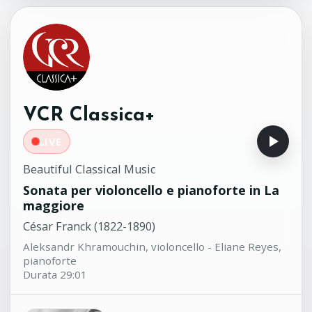
continuo in si bemolle Magg. No.2
Domenico Gallo (1730-1768)
Parnassi Musici
'Komm, Heiliger Geist, Herre
15:37
Gott' - Preludio corale per corno
da caccia e organo
VCR Classica+
Dietrich Buxtehude (1637-1707)
Ludwig Güttler, corno da caccia -
LIVE
Friedrich Kircheis, organo
Beautiful Classical Music
Sonata per violoncello e pianoforte in La
maggiore
César Franck (1822-1890)
Aleksandr Khramouchin, violoncello - Eliane Reyes,
pianoforte
Durata 29:01