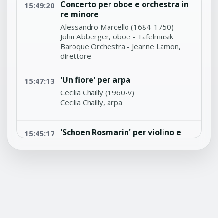
Concerto per oboe e orchestra in
15:49:20
re minore
Alessandro Marcello (1684-1750)
John Abberger, oboe - Tafelmusik
Baroque Orchestra - Jeanne Lamon,
direttore
'Un fiore' per arpa
15:47:13
Cecilia Chailly (1960-v)
Cecilia Chailly, arpa
'Schoen Rosmarin' per violino e
15:45:17
pianoforte
Fritz Kreisler (1875-1962)
Salvatore Accardo, violino 'Cremonese'
di A. Stradivari (1715) - Laura Manzini,
pianoforte
'Suite bergamasque' - 'Clair de
15:40:01
lune' per orchestra (Orch. L.